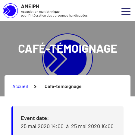
Association multiethnique pour l’intégration des personnes handicapées
Skip to main content
Skip to footer
Qui 
Ouvr
Notre
CAFÉ-TÉMOIGNAGE
Nos s
Nos p
Conce
Vous êtes ici :
Accueil
Café-témoignage
Event date:
25 mai 2020 14:00
à
25 mai 2020 16:00