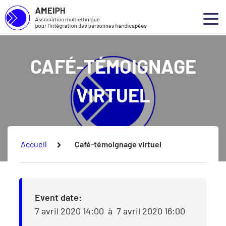
Association multiethnique pour l’intégration des personnes handicapées
Skip to main content
Skip to footer
Qui 
Ouvr
Notre
CAFÉ-TÉMOIGNAGE
Nos s
VIRTUEL
Nos p
Conce
Vous êtes ici :
Accueil
Café-témoignage virtuel
Event date:
7 avril 2020 14:00
à
7 avril 2020 16:00