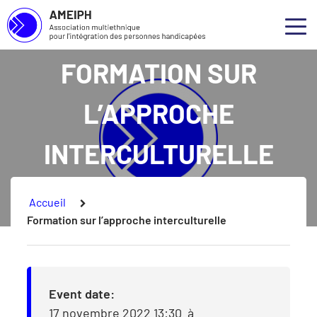
Association multiethnique pour l’intégration des personnes handicapées
Skip to main content
Skip to footer
Qui 
Ouvr
FORMATION SUR
Notre
L’APPROCHE
Nos s
INTERCULTURELLE
Nos p
Conce
Vous êtes ici :
Accueil
Formation sur l’approche interculturelle
Event date:
17 novembre 2022 13:30
à