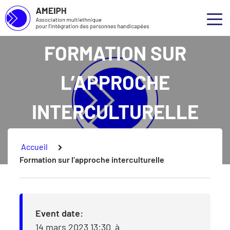
Association multiethnique pour l’intégration des personnes handicapées
Skip to main content
Skip to footer
Qui 
Ouvr
FORMATION SUR
Notre
L’APPROCHE
Nos s
INTERCULTURELLE
Nos p
Conce
Vous êtes ici :
Accueil
Formation sur l’approche interculturelle
Event date:
14 mars 2023 13:30
à