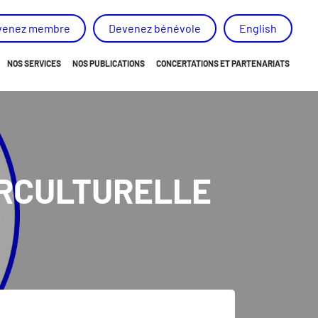
venez membre
Devenez bénévole
English
NOS SERVICES
NOS PUBLICATIONS
CONCERTATIONS ET PARTENARIATS
ORIENTATION
NOUVELLES
REPRISE DE POUVOIR
RAPPORT ANNUEL ET PLAN D’ACTION
APPARTENANCE
NOS MÉMOIRES, AVIS ET RECOMMANDATIONS
ERCULTURELLE
DÉVELOPPEMENT D’HABILETÉS
PROJET « NON AU HARCÈLEMENT DE LA PERSONNE HAN
PROJETS SPÉCIAUX