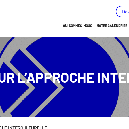
ées - (AMEIPH) - Allez à la page d’accueil
De
QUI SOMMES-NOUS
NOTRE CALENDRIER
BREF APERÇU…
NOTRE HISTOIRE
NOTRE MISSION
UR L’APPROCHE INT
NOTRE VISION
NOS VALEURS
NOS OBJECTIFS
NOS MEMBRES
NOTRE ÉQUIPE
CHE INTERCULTURELLE