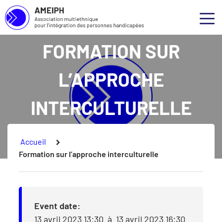
Association multiethnique pour l’intégration des personnes handicapées
Skip to main content
Skip to footer
Qui 
Ouvr
FORMATION SUR
Notre
L’APPROCHE
Nos s
INTERCULTURELLE
Nos p
Conce
Vous êtes ici :
Accueil
Formation sur l’approche interculturelle
Event date:
13 avril 2023 13:30
à
13 avril 2023 16:30