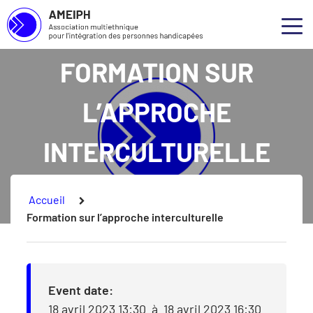
Association multiethnique pour l’intégration des personnes handicapées
Skip to main content
Skip to footer
Qui 
Ouvr
FORMATION SUR
Notre
L’APPROCHE
Nos s
INTERCULTURELLE
Nos p
Conce
Vous êtes ici :
Accueil
Formation sur l’approche interculturelle
Event date:
18 avril 2023 13:30
à
18 avril 2023 16:30