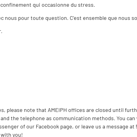
 confinement qui occasionne du stress.
ec nous pour toute question. C’est ensemble que nous sor
r.
s, please note that AMEIPH offices are closed until fur
e and the telephone as communication methods. You can w
ssenger of our Facebook page, or leave us a message at 5
 with you!