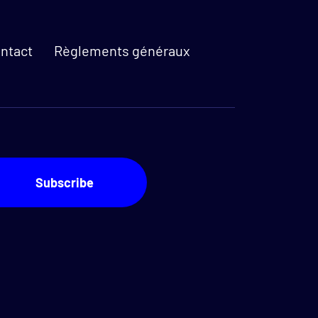
ntact
Règlements généraux
 fenêtre"
nouvelle fenêtre"
0680
h.com