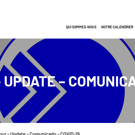
ées - (AMEIPH) - Allez à la page d’accueil
QUI SOMMES-NOUS
NOTRE CALENDRIER
BREF APERÇU…
NOTRE HISTOIRE
NOTRE MISSION
– UPDATE – COMUNICA
NOTRE VISION
NOS VALEURS
NOS OBJECTIFS
NOS MEMBRES
NOTRE ÉQUIPE
jour – Update – Comunicado – COVID-19