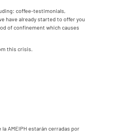
luding: coffee-testimonials,
e have already started to offer you
eriod of confinement which causes
m this crisis.
e la AMEIPH estarán cerradas por