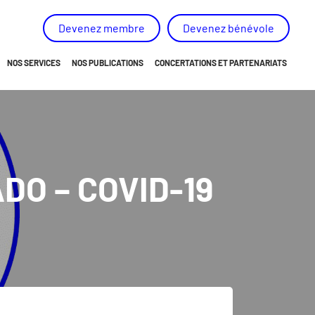
Devenez membre
Devenez bénévole
NOS SERVICES
NOS PUBLICATIONS
CONCERTATIONS ET PARTENARIATS
ORIENTATION
NOUVELLES
REPRISE DE POUVOIR
RAPPORT ANNUEL ET PLAN D’ACTION
APPARTENANCE
NOS MÉMOIRES, AVIS ET RECOMMANDATIONS
DO – COVID-19
DÉVELOPPEMENT D’HABILETÉS
PROJET « NON AU HARCÈLEMENT DE LA PERSONNE HAN
PROJETS SPÉCIAUX