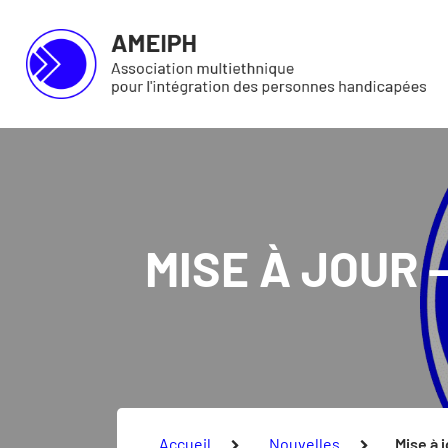
Skip to main content
Skip to footer
Association multiethnique pour l’intégration des personnes handicap
MISE À JOUR 
Vous êtes ici :
Accueil
Nouvelles
Mise à 